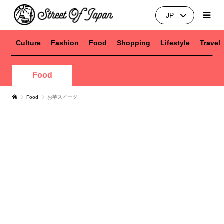
JP
Culture
Fashion
Food
Shopping
Lifestyle
Travel
Food
Food
お芋スイーツ