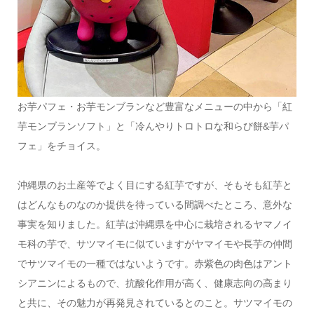
お芋パフェ・お芋モンブランなど豊富なメニューの中から「紅
芋モンブランソフト」と「冷んやりトロトロな和らび餅&芋パ
フェ」をチョイス。
沖縄県のお土産等でよく目にする紅芋ですが、そもそも紅芋と
はどんなものなのか提供を待っている間調べたところ、意外な
事実を知りました。紅芋は沖縄県を中心に栽培されるヤマノイ
モ科の芋で、サツマイモに似ていますがヤマイモや長芋の仲間
でサツマイモの一種ではないようです。赤紫色の肉色はアント
シアニンによるもので、抗酸化作用が高く、健康志向の高まり
と共に、その魅力が再発見されているとのこと。サツマイモの