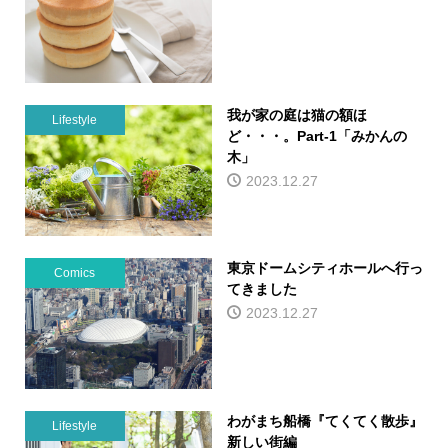
我が家の庭は猫の額ほ
Lifestyle
ど・・・。Part-1「みかんの
木」
2023.12.27
東京ドームシティホールへ行っ
Comics
てきました
2023.12.27
わがまち船橋『てくてく散歩』
Lifestyle
新しい街編