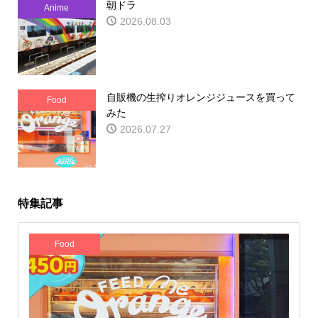
朝ドラ
Anime
2026.08.03
自販機の生搾りオレンジジュースを買って
Food
みた
2026.07.27
特集記事
Food