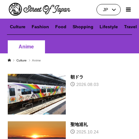
JP
Culture
Fashion
Food
Shopping
Lifestyle
Travel
Anime
Culture
Anime
朝ドラ
2026.08.03
聖地巡礼
2025.10.24