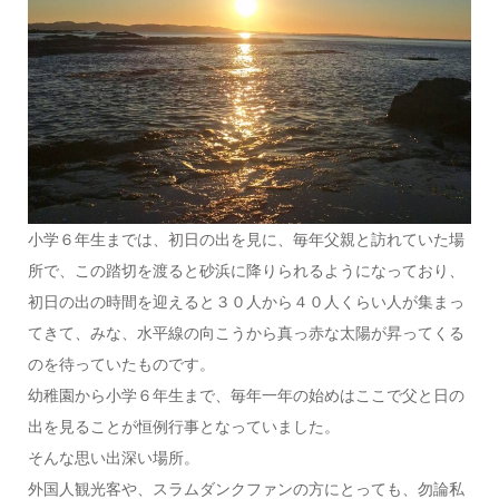
小学６年生までは、初日の出を見に、毎年父親と訪れていた場
所で、この踏切を渡ると砂浜に降りられるようになっており、
初日の出の時間を迎えると３０人から４０人くらい人が集まっ
てきて、みな、水平線の向こうから真っ赤な太陽が昇ってくる
のを待っていたものです。
幼稚園から小学６年生まで、毎年一年の始めはここで父と日の
出を見ることが恒例行事となっていました。
そんな思い出深い場所。
外国人観光客や、スラムダンクファンの方にとっても、勿論私