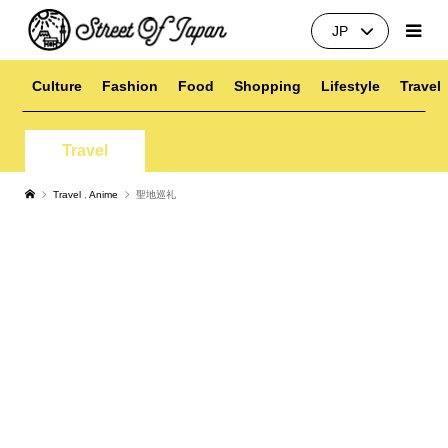
JP
Culture
Fashion
Food
Shopping
Lifestyle
Travel
Travel
Travel
,
Anime
聖地巡礼