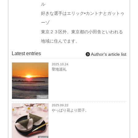
ル
好きな選手はエリック•カントナとガットゥ
ーゾ
東京２３区外、東京都の小田舎といわれる
地域に住んでます。
Latest entries
Author's article list
2025.10.24
聖地巡礼
Travel
2025.09.22
やっぱり花より団子。
Food