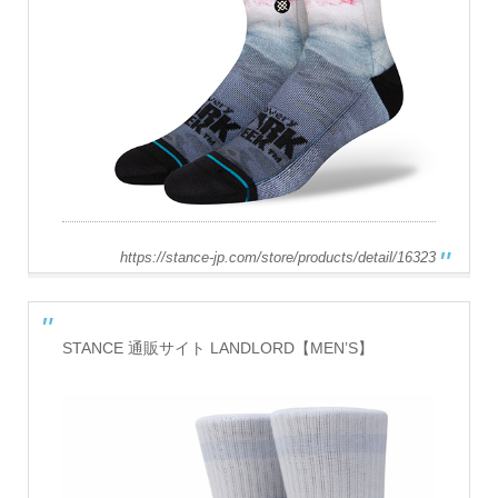
https://stance-jp.com/store/products/detail/16323
STANCE 通販サイト LANDLORD【MEN’S】