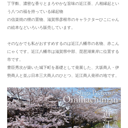
丁字麩、濃密な香りとまろやかな旨味の近江茶、八相縁起とい
う八つの福を持っている縁起物
の信楽焼の狸の置物、滋賀県彦根市のキャラクターひこにゃん
の絵本などいろいろ販売しています。
そのなかでも私がおすすめするのは近江八幡市の名物、赤こん
にゃくです。近江八幡市は滋賀県中部、琵琶湖東岸に位置する
市です。
豊臣秀次が築いた城下町を基礎として発展した、大坂商人・伊
勢商人と並ぶ日本三大商人のひとつ、近江商人発祥の地です。