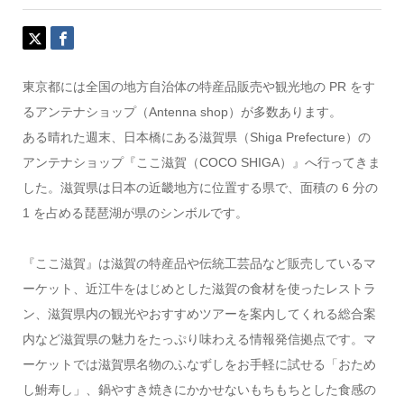
東京都には全国の地方自治体の特産品販売や観光地の PR をす
るアンテナショップ（Antenna shop）が多数あります。
ある晴れた週末、日本橋にある滋賀県（Shiga Prefecture）の
アンテナショップ『ここ滋賀（COCO SHIGA）』へ行ってきま
した。滋賀県は日本の近畿地方に位置する県で、面積の 6 分の
1 を占める琵琶湖が県のシンボルです。
『ここ滋賀』は滋賀の特産品や伝統工芸品など販売しているマ
ーケット、近江牛をはじめとした滋賀の食材を使ったレストラ
ン、滋賀県内の観光やおすすめツアーを案内してくれる総合案
内など滋賀県の魅力をたっぷり味わえる情報発信拠点です。マ
ーケットでは滋賀県名物のふなずしをお手軽に試せる「おため
し鮒寿し」、鍋やすき焼きにかかせないもちもちとした食感の