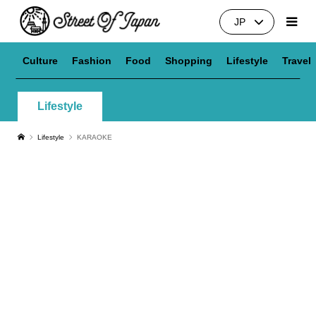
JP
Culture
Fashion
Food
Shopping
Lifestyle
Travel
Lifestyle
Lifestyle
KARAOKE