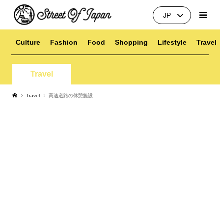
JP
Culture
Fashion
Food
Shopping
Lifestyle
Travel
Travel
Travel
高速道路の休憩施設