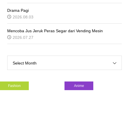
Drama Pagi
2026.08.03
Mencoba Jus Jeruk Peras Segar dari Vending Mesin
2026.07.27
Select Month
Fashion
Anime
(X)S.M.L is Bringing Indonesia ...
Drama Pagi