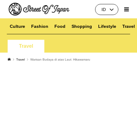
ID
Culture
Fashion
Food
Shopping
Lifestyle
Travel
Travel
Travel
Warisan Budaya di atas Laut: Hikawamaru