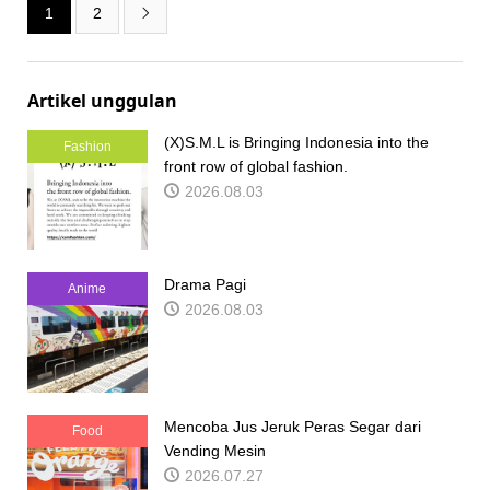
1
2

Artikel unggulan
(X)S.M.L is Bringing Indonesia into the
Fashion
front row of global fashion.
2026.08.03
Drama Pagi
Anime
2026.08.03
Mencoba Jus Jeruk Peras Segar dari
Food
Vending Mesin
2026.07.27