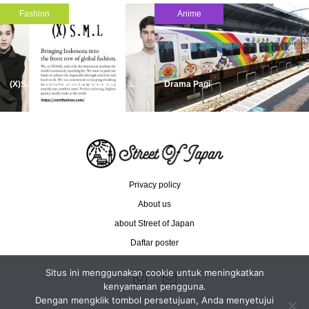
Fashion
Anime
(X)S.M.L is Bringing Indonesia ...
Drama Pagi
Privacy policy
About us
about Street of Japan
Daftar poster
Situs ini menggunakan cookie untuk meningkatkan
kenyamanan pengguna.
Dengan mengklik tombol persetujuan, Anda menyetujui