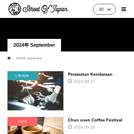
ID
Culture
Fashion
Food
Shopping
Lifestyle
Travel
2024年 September
2024年 September
Perawatan Kendaraan
Lifestyle
2024.09.27
Chuo usen Coffee Festival
Food
2024.09.20