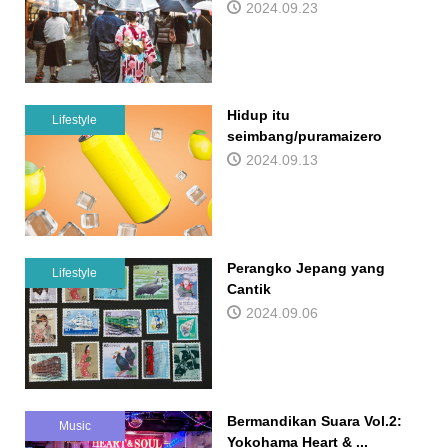
2024.09.23
Hidup itu
Lifestyle
seimbang/puramaizero
2024.09.13
Perangko Jepang yang
Lifestyle
Cantik
2024.09.06
Bermandikan Suara Vol.2:
Music
Yokohama Heart & ...