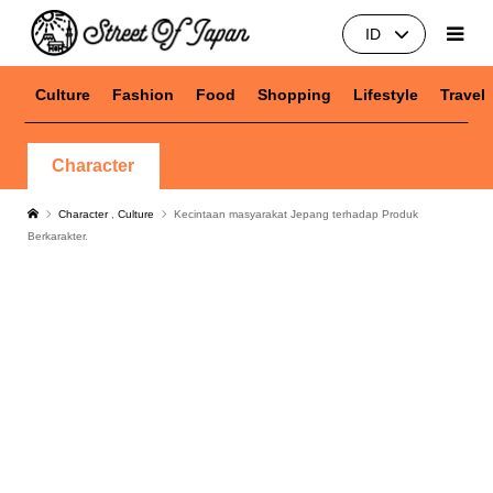
ID
Culture
Fashion
Food
Shopping
Lifestyle
Travel
Character
Character
,
Culture
Kecintaan masyarakat Jepang terhadap Produk
Berkarakter.