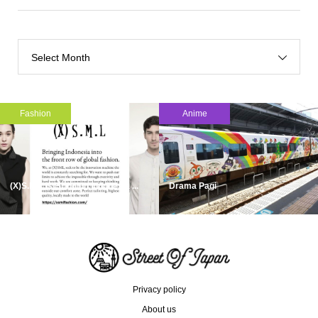
Select Month
Fashion
Anime
(X)S.M.L is Bringing Indonesia ...
Drama Pagi
Privacy policy
About us