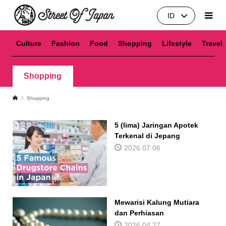
ID
Culture
Fashion
Food
Shopping
Lifestyle
Travel
Shopping
Shopping
5 (lima) Jaringan Apotek
Terkenal di Jepang
2026.07.06
Mewarisi Kalung Mutiara
dan Perhiasan
2026.04.27