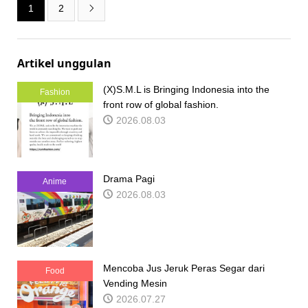
1
2

Artikel unggulan
(X)S.M.L is Bringing Indonesia into the
Fashion
front row of global fashion.
2026.08.03
Drama Pagi
Anime
2026.08.03
Mencoba Jus Jeruk Peras Segar dari
Food
Vending Mesin
2026.07.27