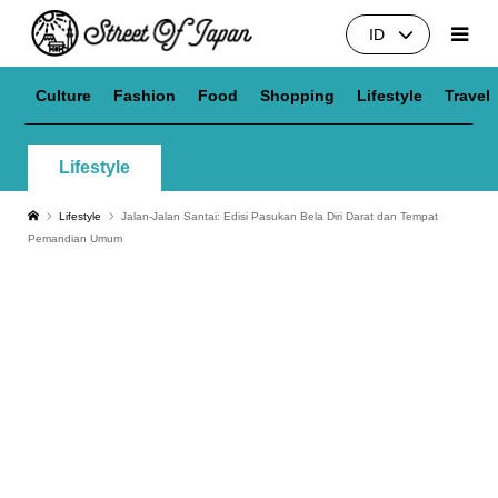
ID
Culture
Fashion
Food
Shopping
Lifestyle
Travel
Lifestyle
Lifestyle
Jalan-Jalan Santai: Edisi Pasukan Bela Diri Darat dan Tempat
Pemandian Umum