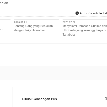
edian.
Author's article lis
Travel
Sports
Lifestyle
2026.01.21
2025.12.22
Tentang Uang yang Berkaitan
Menyelami Perasaan Orihime dan
 /
dengan Tokyo Marathon
Hikoboshi yang sesungguhnya di
Tanabata
Dibuai Goncangan Bus