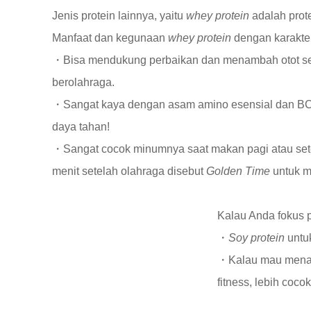
Jenis protein lainnya, yaitu
whey protein
adalah prote
Manfaat dan kegunaan
whey protein
dengan karakteri
・Bisa mendukung perbaikan dan menambah otot seca
berolahraga.
・Sangat kaya dengan asam amino esensial dan BCA
daya tahan!
・Sangat cocok minumnya saat makan pagi atau sete
menit setelah olahraga disebut
Golden Time
untuk 
Kalau Anda fokus p
・
Soy protein
untu
・Kalau mau menam
fitness, lebih coco