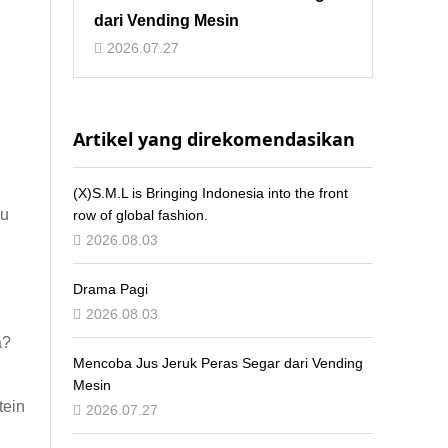
dari Vending Mesin
2026.07.27
Artikel yang direkomendasikan
(X)S.M.L is Bringing Indonesia into the front
au
row of global fashion.
2026.08.03
Drama Pagi
2026.08.03
a?
Mencoba Jus Jeruk Peras Segar dari Vending
Mesin
tein
2026.07.27