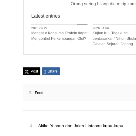
Orang sering bilang dia mirip kom
Latest entries
Food
2026.06.22
2026.04.06
Mengatur Konsumsi Protein dapat
Kajian Kuil Togakushi
Mengontrol Perkembangan Otot?
berdasarkan “Nihon Shoki”
Catatan Sejarah Jepang
Post
Share
Food
Akiko Yosano dan Jalan Lintasan kupu-kupu