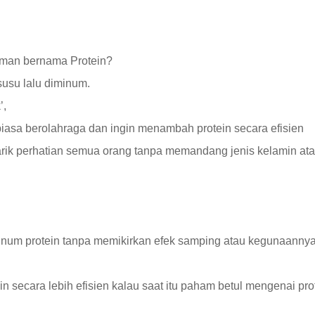
uman bernama Protein?
susu lalu diminum.
’,
iasa berolahraga dan ingin menambah protein secara efisien
ik perhatian semua orang tanpa memandang jenis kelamin at
inum protein tanpa memikirkan efek samping atau kegunaanny
 secara lebih efisien kalau saat itu paham betul mengenai pro