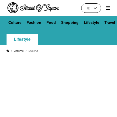
ID
Culture
Fashion
Food
Shopping
Lifestyle
Travel
Lifestyle
Lifestyle
Switch2