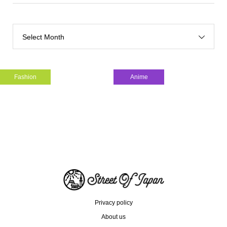
Select Month
Fashion
Anime
(X)S.M.L is Bringing Indonesia ...
Drama Pagi
Privacy policy
About us