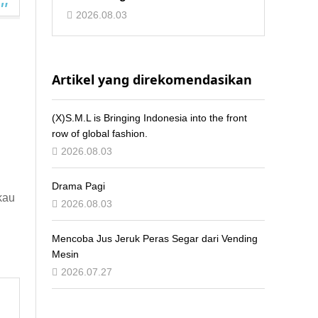
2026.08.03
Artikel yang direkomendasikan
(X)S.M.L is Bringing Indonesia into the front
row of global fashion.
2026.08.03
Drama Pagi
kau
2026.08.03
Mencoba Jus Jeruk Peras Segar dari Vending
Mesin
2026.07.27