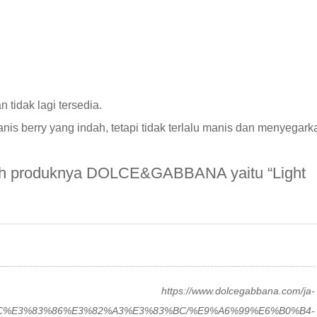
 tidak lagi tersedia.
is berry yang indah, tetapi tidak terlalu manis dan menyegark
lah produknya DOLCE&GABBANA yaitu “Light
https://www.dolcegabbana.com/ja-
C%E3%83%86%E3%82%A3%E3%83%BC/%E9%A6%99%E6%B0%B4-