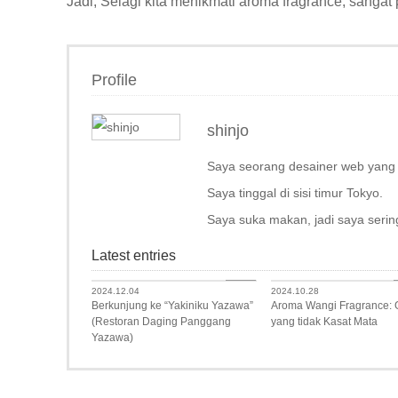
Jadi, Selagi kita menikmati aroma fragrance, sangat 
Profile
shinjo
Saya seorang desainer web yang 
Saya tinggal di sisi timur Tokyo.
Saya suka makan, jadi saya serin
Latest entries
Food
2024.12.04
2024.10.28
Berkunjung ke “Yakiniku Yazawa”
Aroma Wangi Fragrance:
(Restoran Daging Panggang
yang tidak Kasat Mata
Yazawa)