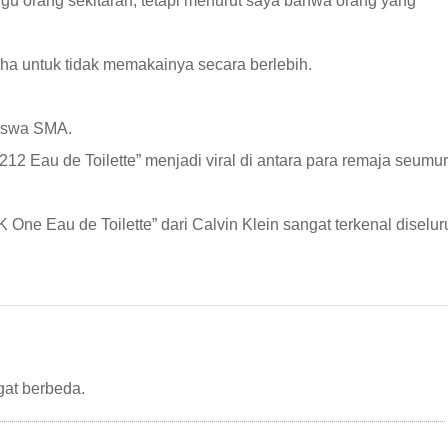
u orang sekitaran, tetapi menurut saya bahwa orang yang
a untuk tidak memakainya secara berlebih.
siswa SMA.
212 Eau de Toilette” menjadi viral di antara para remaja seumu
 One Eau de Toilette” dari Calvin Klein sangat terkenal diselur
gat berbeda.