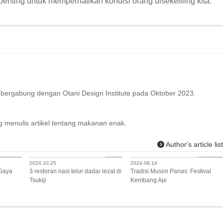
penting untuk memperhatikan kondisi orang disekeliling kita.
bergabung dengan Otani Design Institute pada Oktober 2023.
g menulis artikel tentang makanan enak.
Author's article lis
Lifestyle
Food
Lifestyle
2024.10.25
2024.08.14
 Gaya
3 restoran nasi telur dadar lezat di
Tradisi Musim Panas: Festival
Tsukiji
Kembang Api