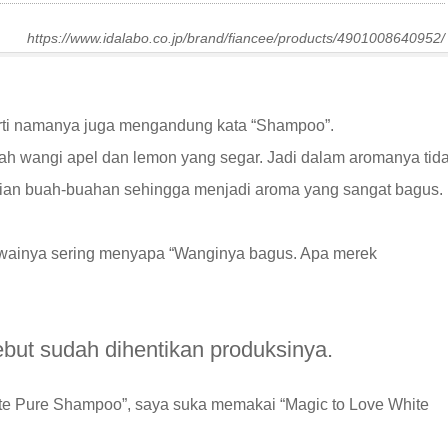
https://www.idalabo.co.jp/brand/fiancee/products/4901008640952/
ti namanya juga mengandung kata “Shampoo”.
 wangi apel dan lemon yang segar. Jadi dalam aromanya tid
an buah-buahan sehingga menjadi aroma yang sangat bagus.
gawainya sering menyapa “Wanginya bagus. Apa merek
ebut sudah dihentikan produksinya.
te Pure Shampoo”, saya suka memakai “Magic to Love White